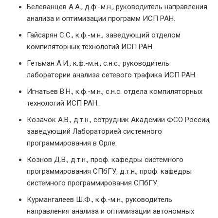
Белеванцев А.А., д.ф.-м.н., руководитель направления
анализа и оптимизации программ ИСП РАН.
Гайсарян С.С., к.ф.-м.н., заведующий отделом
компиляторных технологий ИСП РАН.
Гетьман А.И., к.ф.-м.н., с.н.с., руководитель
лаборатории анализа сетевого трафика ИСП РАН.
Игнатьев В.Н., к.ф.-м.н., с.н.с. отдела компиляторных
технологий ИСП РАН.
Козачок А.В., д.т.н., сотрудник Академии ФСО России,
заведующий Лабораторией системного
программирования в Орле.
Кознов Д.В., д.т.н., проф. кафедры системного
программирования СПбГУ, д.т.н., проф. кафедры
системного программирования СПбГУ.
Курмангалеев Ш.Ф., к.ф.-м.н., руководитель
направления анализа и оптимизации автономных