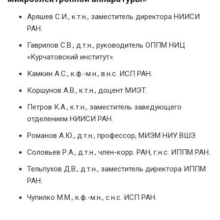
Аряшев С.И., к.т.н., заместитель директора НИИСИ
РАН.
Гаврилов С.В., д.т.н., руководитель ОППМ НИЦ
«Курчатовский институт».
Камкин А.С., к.ф.-м.н., в.н.с. ИСП РАН.
Коршунов А.В., к.т.н., доцент МИЭТ.
Петров К.А., к.т.н., заместитель заведующего
отделением НИИСИ РАН.
Романов А.Ю., д.т.н., профессор, МИЭМ НИУ ВШЭ.
Соловьев Р.А., д.т.н., член-корр. РАН, г.н.с. ИППМ РАН.
Тельпухов Д.В., д.т.н., заместитель директора ИППМ
РАН.
Чупилко М.М., к.ф.-м.н., с.н.с. ИСП РАН.