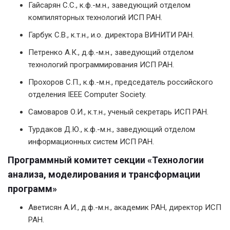
Гайсарян С.С., к.ф.-м.н., заведующий отделом
компиляторных технологий ИСП РАН.
Гарбук С.В., к.т.н., и.о. директора ВИНИТИ РАН.
Петренко А.К., д.ф.-м.н., заведующий отделом
технологий программирования ИСП РАН.
Прохоров С.П., к.ф.-м.н., председатель российского
отделения IEEE Computer Society.
Самоваров О.И., к.т.н., ученый секретарь ИСП РАН.
Турдаков Д.Ю., к.ф.-м.н., заведующий отделом
информационных систем ИСП РАН.
Программный комитет секции «Технологии
анализа, моделирования и трансформации
программ»
Аветисян А.И., д.ф.-м.н., академик РАН, директор ИСП
РАН.