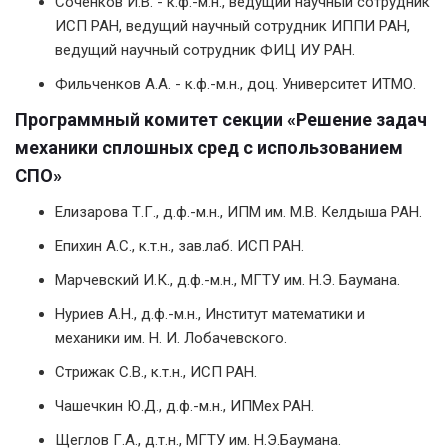
Соченков И.В. - к.ф.-м.н., ведущий научный сотрудник
ИСП РАН, ведущий научный сотрудник ИППИ РАН,
ведущий научный сотрудник ФИЦ ИУ РАН.
Фильченков А.А. - к.ф.-м.н., доц. Университет ИТМО.
Программный комитет секции «Решение задач
механики сплошных сред с использованием
СПО»
Елизарова Т.Г., д.ф.-м.н., ИПМ им. М.В. Келдыша РАН.
Епихин А.С., к.т.н., зав.лаб. ИСП РАН.
Марчевский И.К., д.ф.-м.н., МГТУ им. Н.Э. Баумана.
Нуриев А.Н., д.ф.-м.н., Институт математики и
механики им. Н. И. Лобачевского.
Стрижак С.В., к.т.н., ИСП РАН.
Чашечкин Ю.Д., д.ф.-м.н., ИПМех РАН.
Щеглов Г.А., д.т.н., МГТУ им. Н.Э.Баумана.